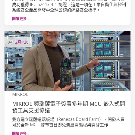
成功獲得 IEC 62443-4-1 認證，這是一項在工業自動化與控制
系統安全產品開發中全球公認的網路安全標準。.
閱讀更多…
04
2月
'26
MIKROE
MIKROE 與瑞薩電子簽署多年期 MCU 嵌入式開
發工具支援協議
雙方建立瑞薩遠端板場（Renesas Board Farm），開發人員
可於全新 MCU 發布首日即免費展開編程與開發工作.
閱讀更多…