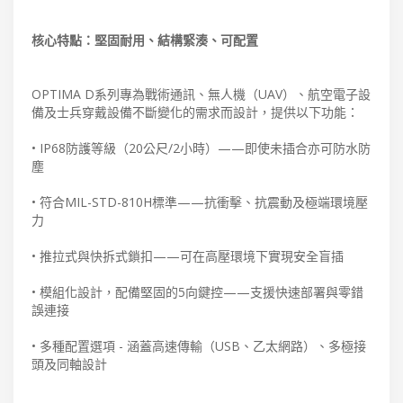
核心特點：堅固耐用、結構緊湊、可配置
OPTIMA D系列專為戰術通訊、無人機（UAV）、航空電子設
備及士兵穿戴設備不斷變化的需求而設計，提供以下功能：
• IP68防護等級（20公尺/2小時）——即使未插合亦可防水防
塵
• 符合MIL-STD-810H標準——抗衝擊、抗震動及極端環境壓
力
• 推拉式與快拆式鎖扣——可在高壓環境下實現安全盲插
• 模組化設計，配備堅固的5向鍵控——支援快速部署與零錯
誤連接
• 多種配置選項 - 涵蓋高速傳輸（USB、乙太網路）、多極接
頭及同軸設計