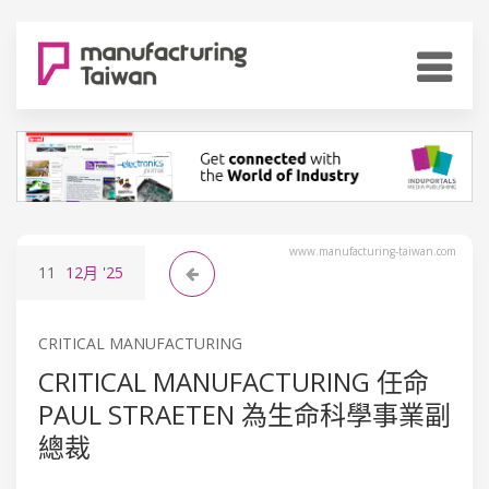
www.manufacturing-taiwan.com
11
12月
'25
CRITICAL MANUFACTURING
CRITICAL MANUFACTURING 任命
PAUL STRAETEN 為生命科學事業副
總裁