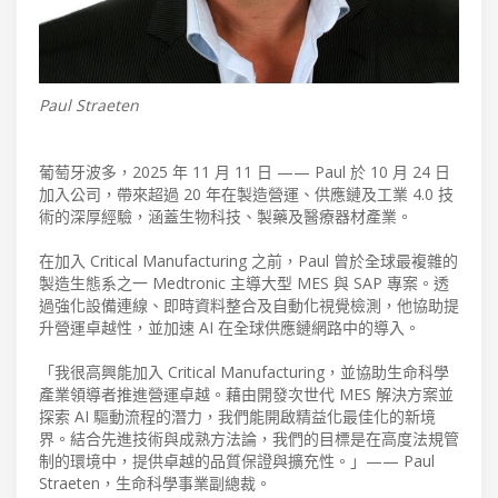
Paul Straeten
葡萄牙波多，2025 年 11 月 11 日 —— Paul 於 10 月 24 日
加入公司，帶來超過 20 年在製造營運、供應鏈及工業 4.0 技
術的深厚經驗，涵蓋生物科技、製藥及醫療器材產業。
在加入 Critical Manufacturing 之前，Paul 曾於全球最複雜的
製造生態系之一 Medtronic 主導大型 MES 與 SAP 專案。透
過強化設備連線、即時資料整合及自動化視覺檢測，他協助提
升營運卓越性，並加速 AI 在全球供應鏈網路中的導入。
「我很高興能加入 Critical Manufacturing，並協助生命科學
產業領導者推進營運卓越。藉由開發次世代 MES 解決方案並
探索 AI 驅動流程的潛力，我們能開啟精益化最佳化的新境
界。結合先進技術與成熟方法論，我們的目標是在高度法規管
制的環境中，提供卓越的品質保證與擴充性。」—— Paul
Straeten，生命科學事業副總裁。