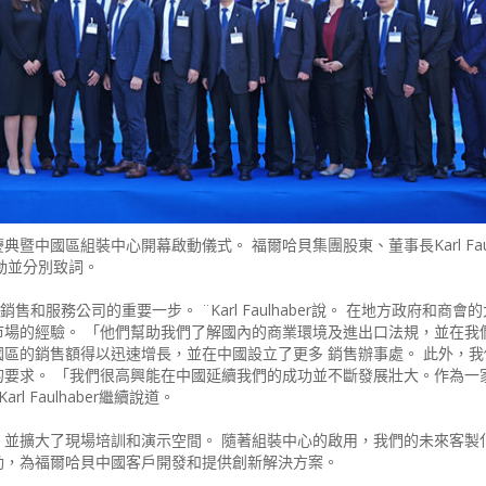
中國區組裝中心開幕啟動儀式。 福爾哈貝集團股東、董事長Karl Faulh
加活動並分別致詞。
和服務公司的重要一步。 ¨Karl Faulhaber說。 在地方政府和商會
市場的經驗。 「他們幫助我們了解國內的商業環境及進出口法規，並在我
區的銷售額得以迅速增長，並在中國設立了更多 銷售辦事處。 此外，我
的要求。 「我們很高興能在中國延續我們的成功並不斷發展壯大。作為一
 Faulhaber繼續說道。
，並擴大了現場培訓和演示空間。 隨著組裝中心的啟用，我們的未來客製
動，為福爾哈貝中國客戶開發和提供創新解決方案。