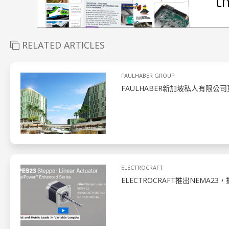
RELATED ARTICLES
FAULHABER GROUP
FAULHABER新加坡私人有限公
ELECTROCRAFT
ELECTROCRAFT推出NEMA2