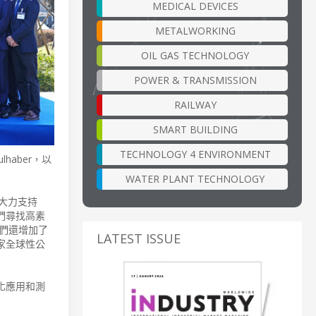
MEDICAL DEVICES
METALWORKING
OIL GAS TECHNOLOGY
POWER & TRANSMISSION
RAILWAY
SMART BUILDING
TECHNOLOGY 4 ENVIRONMENT
aber，以
WATER PLANT TECHNOLOGY
的大力支持
們尋找高素
們還增加了
LATEST ISSUE
家全球性公
化應用和測