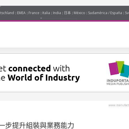
tschland
EMEA
France
Italia
India
日本
México
Sudamérica / España
Sv
www.manufact
一步提升組裝與業務能力