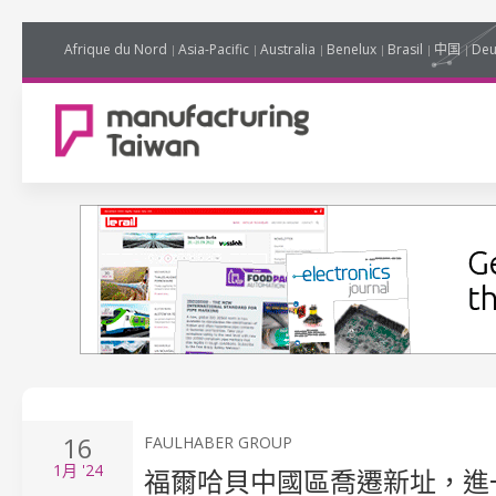
Afrique du Nord
Asia-Pacific
Australia
Benelux
Brasil
中国
Deu
16
FAULHABER GROUP
1月
'24
福爾哈貝中國區喬遷新址，進