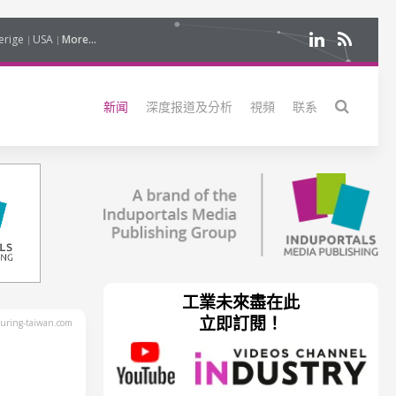
erige
USA
More...
新闻
深度报道及分析
視頻
联系
工業未來盡在此
立即訂閱！
uring-taiwan.com