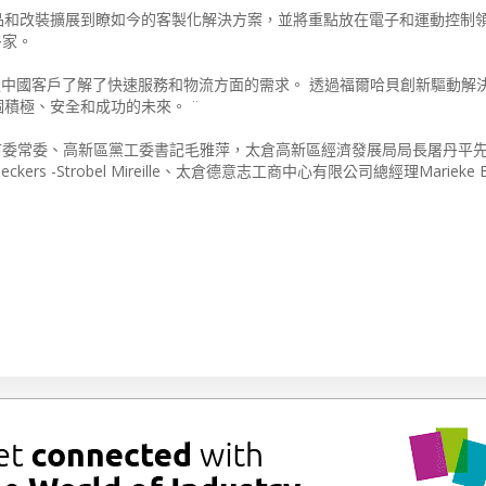
品和改裝擴展到瞭如今的客製化解決方案，並將重點放在電子和運動控制領
多家。
：¨我們透過中國客戶了解了快速服務和物流方面的需求。 透過福爾哈貝創新驅動
積極、安全和成功的未來。 ¨
Walter外，太倉市委常委、高新區黨工委書記毛雅萍，太倉高新區經濟發展局局長屠丹
-Strobel Mireille、太倉德意志工商中心有限公司總經理Marieke B