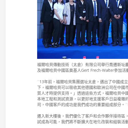
福爾哈貝傳動技術（太倉）有限公司舉行喬遷新址慶典暨
及福爾哈貝中國區奠基人Gert Frech-Walter參
¨13年前，福爾哈貝集團選址太倉，邁出了中國成立銷售
下，福爾哈貝可以吸收其他德國和歐洲公司在中國
質人才時提供支持。」透過這些方式，福爾哈貝中國
本地工程和測試資源，以更好地支援客戶日益複雜
司，中國客戶的成功是我們成功的重要組成部分。¨Karl
遷入新大樓後，我們優化了客戶和合作夥伴接待區
試成為可能，我們將不斷擴大在地化改裝和組裝活