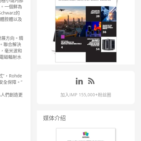
測極小或內部
觀。一個鮮為
hwarz的
身體腔體以及
發展方向。精
。聯合解決
觸，毫米波和
電磁輻射水
，Rohde
的安全保障。”
戶為人們創造更
加入IMP 155,000+粉丝圈
媒体介绍