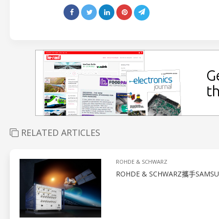
RELATED ARTICLES
ROHDE & SCHWARZ
ROHDE & SCHWARZ攜手SA