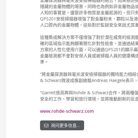
金屬探測器與毫米波安檢掃描器的結合，為某些防
隱藏的金屬物體的場景，同時也為例如非金屬物品或
人知的事實是，儘管許多物質是金屬起源的，但只有在它
QPS201安檢掃描器增強了對金屬粉末、顆粒以
人口腔內的金屬物體，這些對於監獄安全來說尤其
這種集成解決方案不僅增強了對於潛在威脅的檢測
確的區域指示能夠顯著簡化針對性檢查，並通過結果
方案的人性化使用介面，可以通過QPS201的顯
金屬檢測都不會對安保人員或被掃描人員的健康構
準。
“將金屬探測器與毫米波安檢掃描器的獨特能力相結
& Schwarz微波成像副總裁Andreas Haeg
“Garrett很高興與Rohde & Schwar
安全的工作、學習和旅行環境，並將推動創新的反走私和防損
www.rohde-schwarz.com
询问更多信息…