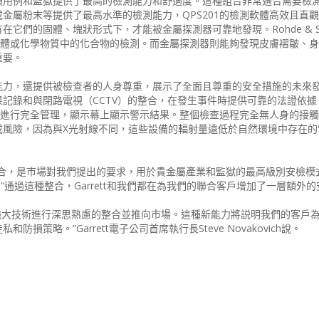
損用例和監獄提供了最高的檢測能力和舒適度。這種組合非常適合需要檢
金屬粉末等提供了最高水準的檢測能力，QPS201的檢測軟體高效且直
們的固體、塊狀形式下，才能被金屬探測器可靠地發現。Rohde & Sc
及液體或化學物質中的化合物的檢測。而金屬探測器則能夠發現皮膚褶皺、
重要。
能力，還提供被檢查者的人身尊重，展示了全面且尊重的安全措施的未來
記錄和與閉路電視（CCTV）的整合，在發生事件時提供可靠的法證依據
示幕進行完全管理，顯示幕上顯示警示結果。整個檢查過程完全無人身的接
成風險，因為與X光射線不同，這些設備的輻射量遠低於自然環境中存在的
合，是市場對我們提出的要求，用於貴金屬產業和監獄的最高級別安檢模式”
ele表示，“通過這種整合，Garrett和我們都在為我們的聯合客戶增加了一層額外
z合作，將兩種強大技術進行深思熟慮的整合並推向市場。這種新能力將説明我們的客
策略。”Garrett電子公司首席執行長Steve Novakovich說。