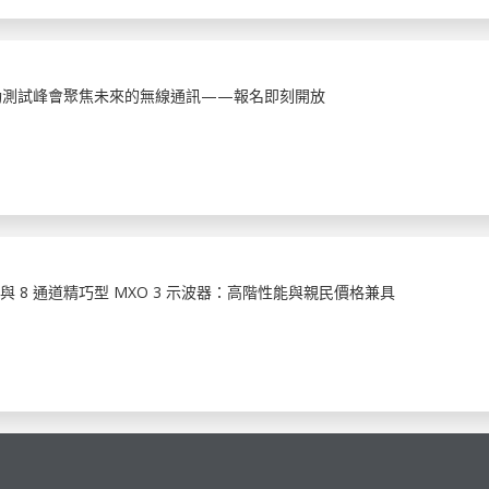
25年行動測試峰會聚焦未來的無線通訊——報名即刻開放
4 通道與 8 通道精巧型 MXO 3 示波器：高階性能與親民價格兼具