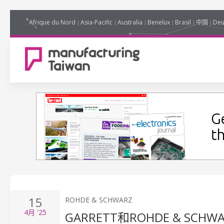
Afrique du Nord
Asia-Pacific
Australia
Benelux
Brasil
中国
Deu
15
ROHDE & SCHWARZ
4月
'25
GARRETT和ROHDE & 