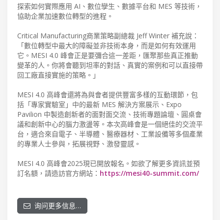
探索如何實際應用 AI、數位孿生、數據平台和 MES 等技術，
協助企業加速數位轉型的進程。
Critical Manufacturing商業策略副總裁 Jeff Winter 補充說：
「數位轉型中最大的障礙並非技術本身，而是如何有效運用
它。MESI 4.0 峰會正是要彌合這一差距，匯聚那些真正推動
變革的人。你將會聽到坦率的對話、真實的案例和可以直接帶
回工廠直接實施的策略。」
MESI 4.0 高峰會還將為與會者提供豐富多樣的互動環節，包
括「專家實驗室」中的最新 MES 解決方案展示、Expo
Pavilion 中製造創新者的面對面交流、技術專題論壇、圓桌會
議和創新中心的腦力激盪等。本次高峰會是一個絕佳的交流平
台，適合來自電子、半導體、醫療器材、工業設備等多個產業
的專業人士參與，拓展視野、激發靈感。
MESI 4.0 高峰會2025現已開放報名。如欲了解更多資訊並預
訂名額，請造訪官方網站：
https://mesi40-summit.com/
询问更多信息…