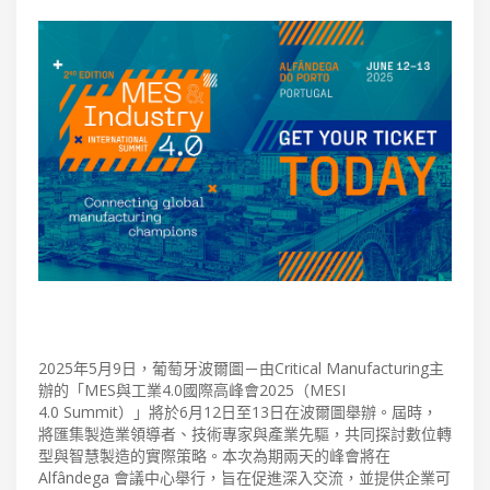
2025年5月9日，葡萄牙波爾圖－由Critical Manufacturing主
辦的「MES與工業4.0國際高峰會2025（MESI
4.0 Summit）」將於6月12日至13日在波爾圖舉辦。屆時，
將匯集製造業領導者、技術專家與產業先驅，共同探討數位轉
型與智慧製造的實際策略。本次為期兩天的峰會將在
Alfândega 會議中心舉行，旨在促進深入交流，並提供企業可