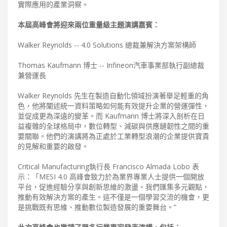
實際應用的產業洞察。
本屆高峰會將迎來兩位重量級主題演講嘉賓：
Walker Reynolds -- 4.0 Solutions 總裁兼解決方案架構師
Thomas Kaufmann 博士 -- Infineon汽車事業部執行副總裁
兼營運長
Walker Reynolds 先生在製造自動化領域扮演著舉足輕重的角
色，他將闡述統一資料策略如何能有效提升企業的營運彈性，
並促成更為深遠的變革。而 Kaufmann 博士將深入剖析在日
益複雜的全球格局中，數位轉型、減碳與供應鏈韌性之間的重
要關聯。他們的演講將為正處於工業轉型浪潮的企業提供寶貴
的見解和重要的啟發。
Critical Manufacturing執行長 Francisco Almada Lobo 表
示：「MESI 4.0 高峰會致力於為業界專業人士提供一個開放
平台，促進經驗分享與創新思維的激盪。我們匯集多元觀點，
推動有效解決方案的產生。這不僅是一個學習交流的機會，更
是挑戰既有思維、推動數位製造發展的重要舞台。”