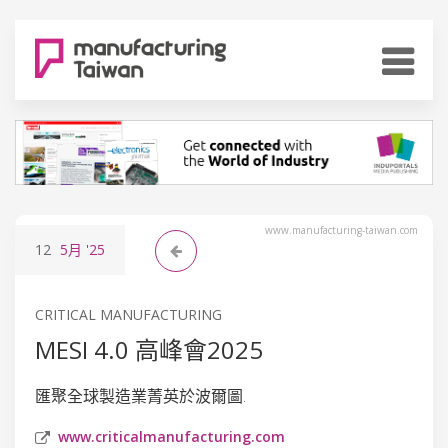
www.manufacturing-taiwan.com
12
5月
'25
CRITICAL MANUFACTURING
MESI 4.0 高峰會2025
匯聚全球製造業菁英於波爾圖.
www.criticalmanufacturing.com